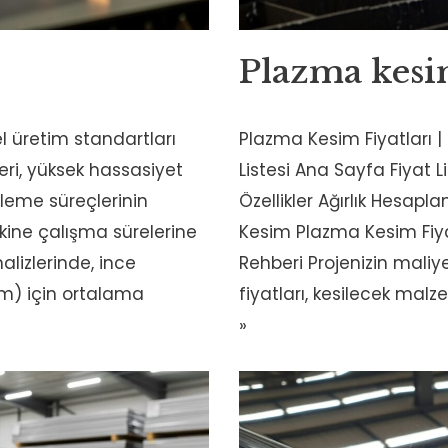
Plazma kesim
l üretim standartları
Plazma Kesim Fiyatları | 
eri, yüksek hassasiyet
Listesi Ana Sayfa Fiyat L
şleme süreçlerinin
Özellikler Ağırlık Hesapl
kine çalışma sürelerine
Kesim Plazma Kesim Fiya
alizlerinde, ince
Rehberi Projenizin maliy
m) için ortalama
fiyatları, kesilecek malz
»