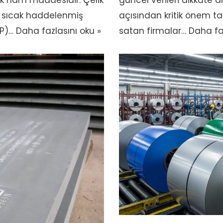
tik ham maddesidir. Çelik
güncel verileri dikkate 
li sıcak haddelenmiş
açısından kritik önem ta
KP)…
Daha fazlasını oku »
satan firmalar…
Daha faz