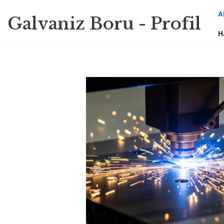
A
Galvaniz Boru - Profil
İçeriğe
H
geç