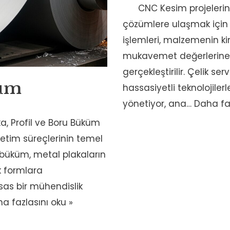
CNC Kesim projelerini
çözümlere ulaşmak için
işlemleri, malzemenin k
mukavemet değerlerine 
gerçekleştirilir. Çelik s
küm
hassasiyetli teknolojiler
yönetiyor, ana…
Daha faz
ka, Profil ve Boru Büküm
retim süreçlerinin temel
c büküm, metal plakaların
k formlara
as bir mühendislik
a fazlasını oku »