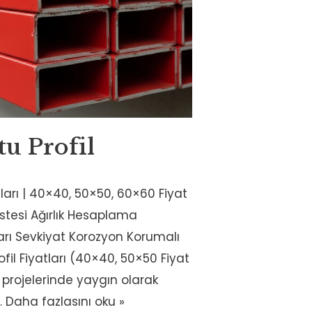
tu Profil
atları | 40×40, 50×50, 60×60 Fiyat
istesi Ağırlık Hesaplama
ları Sevkiyat Korozyon Korumalı
rofil Fiyatları (40×40, 50×50 Fiyat
t projelerinde yaygın olarak
…
Daha fazlasını oku »