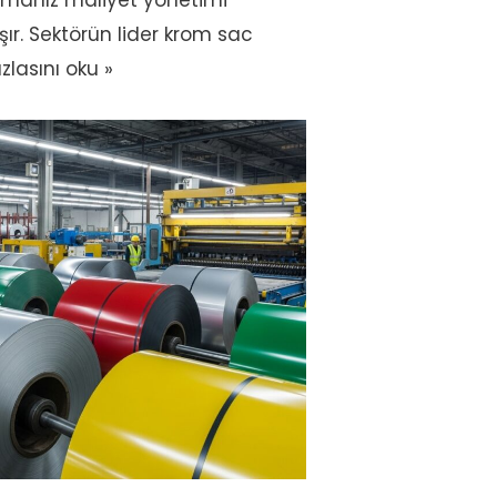
almanız maliyet yönetimi
şır. Sektörün lider krom sac
lasını oku »