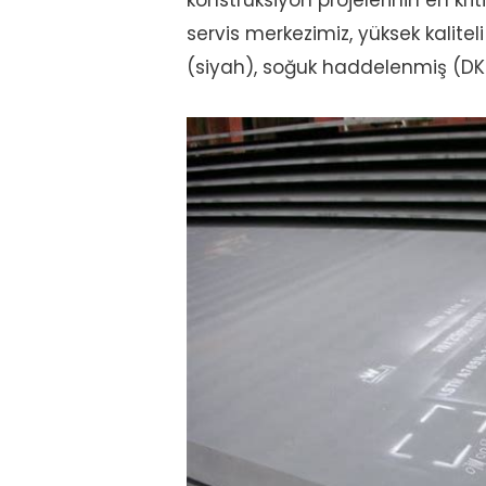
konstrüksiyon projelerinin en kri
servis merkezimiz, yüksek kalite
(siyah), soğuk haddelenmiş (D