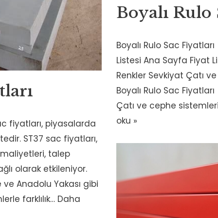
Boyalı Rulo
Boyalı Rulo Sac Fiyatları
Listesi Ana Sayfa Fiyat 
Renkler Sevkiyat Çatı 
tları
Boyalı Rulo Sac Fiyatları 
Çatı ve cephe sistemler
oku »
c fiyatları, piyasalarda
edir. ST37 sac fiyatları,
liyetleri, talep
lı olarak etkileniyor.
ze ve Anadolu Yakası gibi
erle farklılık…
Daha