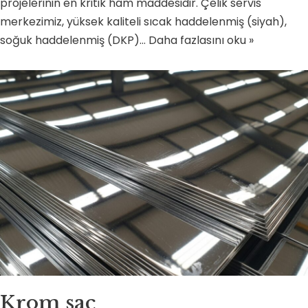
projelerinin en kritik ham maddesidir. Çelik servis
merkezimiz, yüksek kaliteli sıcak haddelenmiş (siyah),
soğuk haddelenmiş (DKP)…
Daha fazlasını oku »
Krom sac