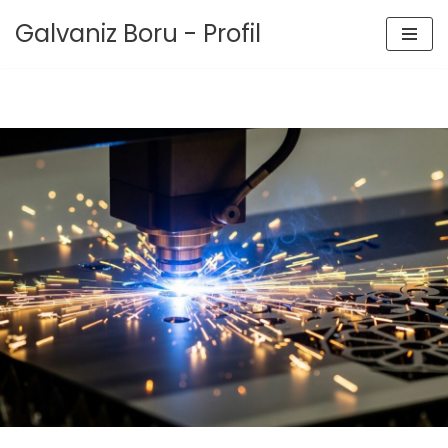
Galvaniz Boru - Profil
İçeriğe
geç