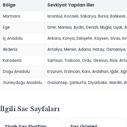
Bölge
Sevkiyat Yapılan İller
Marmara
İstanbul, Kocaeli, Sakarya, Bursa, Balıkesir,
Ege
İzmir, Manisa, Aydın, Denizli, Muğla, Uşak,
İç Anadolu
Ankara, Konya, Eskişehir, Kayseri, Sivas, Kı
Akdeniz
Antalya, Mersin, Adana, Hatay, Osmaniye
Karadeniz
Samsun, Trabzon, Ordu, Giresun, Rize, Ar
Doğu Anadolu
Erzurum, Erzincan, Kars, Ardahan, Iğdır, Ağrı
Güneydoğu Anadolu
Gaziantep, Şanlıurfa, Diyarbakır, Mardin, Ba
İlgili Sac Sayfaları
Siyah Sac Fiyatları
Sac Ürünleri