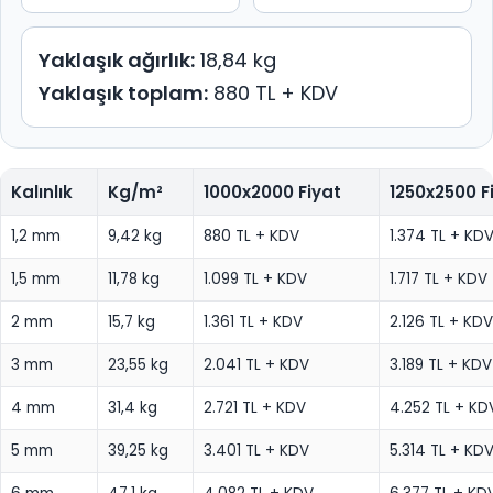
Yaklaşık ağırlık:
18,84 kg
Yaklaşık toplam:
880 TL + KDV
Kalınlık
Kg/m²
1000x2000 Fiyat
1250x2500 F
1,2 mm
9,42 kg
880 TL + KDV
1.374 TL + KD
1,5 mm
11,78 kg
1.099 TL + KDV
1.717 TL + KDV
2 mm
15,7 kg
1.361 TL + KDV
2.126 TL + KDV
3 mm
23,55 kg
2.041 TL + KDV
3.189 TL + KDV
4 mm
31,4 kg
2.721 TL + KDV
4.252 TL + KD
5 mm
39,25 kg
3.401 TL + KDV
5.314 TL + KD