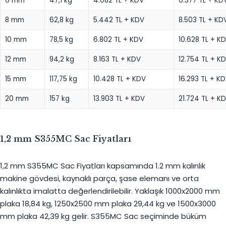
6 mm
47,1 kg
4.082 TL + KDV
6.377 TL + KD
8 mm
62,8 kg
5.442 TL + KDV
8.503 TL + KD
10 mm
78,5 kg
6.802 TL + KDV
10.628 TL + K
12 mm
94,2 kg
8.163 TL + KDV
12.754 TL + K
15 mm
117,75 kg
10.428 TL + KDV
16.293 TL + K
20 mm
157 kg
13.903 TL + KDV
21.724 TL + K
1,2 mm S355MC Sac Fiyatları
1,2 mm S355MC Sac Fiyatları kapsamında 1.2 mm kalınlık
makine gövdesi, kaynaklı parça, şase elemanı ve orta
kalınlıkta imalatta değerlendirilebilir. Yaklaşık 1000x2000 mm
plaka 18,84 kg, 1250x2500 mm plaka 29,44 kg ve 1500x3000
mm plaka 42,39 kg gelir. S355MC Sac seçiminde büküm