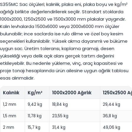
S355MC Sac ölçüleri; kalınlık, plaka eni, plaka boyu ve kg/m²
ağırlığı birlikte değerlendirilerek seçilir. Standart stoklarda
1000x2000, 1250x2500 ve 1500x3000 mm plakalar yaygındır.
Kalın levhalarda 1500x6000 veya 2000x6000 mm ölçüler
bulunabilir; ince saclarda ise rulo dilme ve özel boy kesim
seçenekleri kullanılabilir. Yüksek akma dayanımlı ve büküme
uygun sac. Üretim toleransı, kaplama gramajı, desen
yüksekliği veya delik açık alanı gerçek tartım değerini
etkileyebilir. Bu nedenle yükleme, vinç, araç kapasitesi ve
proje tonajı hesaplarında ürün ailesine uygun ağırlık tablosu
esas alınmalıdır.
Kalınlık
Kg/m²
1000x2000 Ağırlık
1250x2500 Ağ
1,2 mm
9,42 kg
18,84 kg
29,44 kg
1,5 mm
11,78 kg
23,55 kg
36,8 kg
2 mm
15,7 kg
31,4 kg
49,06 kg