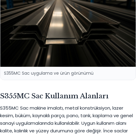
S355MC Sac uygulama ve ürün görünümü
S355MC Sac Kullanım Alanları
S355MC Sac makine imalatı, metal konstrüksiyon, lazer
kesim, büküm, kaynaklı parça, pano, tank, kaplama ve genel
sanayi uygulamalarında kullanılabilir. Uygun kullanım alanı
kalite, kalınlık ve yüzey durumuna göre değişir. İnce saclar