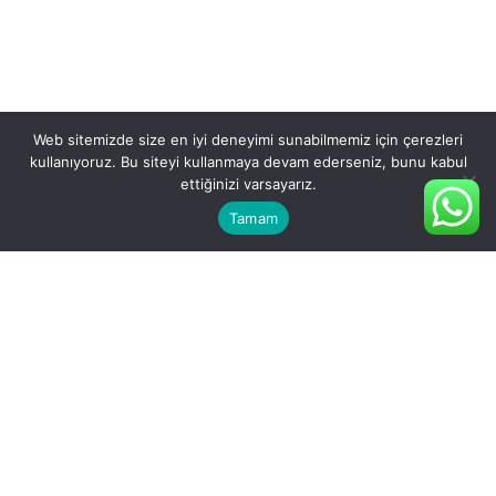
Web sitemizde size en iyi deneyimi sunabilmemiz için çerezleri
kullanıyoruz. Bu siteyi kullanmaya devam ederseniz, bunu kabul
ettiğinizi varsayarız.
Tamam
Galvanizli kutu profil ölçüleri ve
güncel toptan fiyatları
Galvanizli Kutu Profil Fiyatları