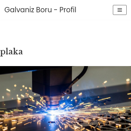
Galvaniz Boru - Profil
İçeriğe
geç
plaka