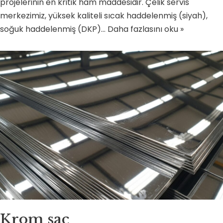
projelerinin en kritik ham maddesidir. Çelik servis
merkezimiz, yüksek kaliteli sıcak haddelenmiş (siyah),
soğuk haddelenmiş (DKP)…
Daha fazlasını oku »
Krom sac