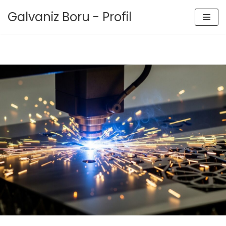
Galvaniz Boru - Profil
İçeriğe
geç