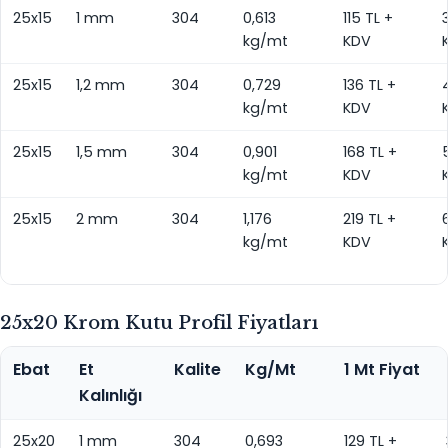
25x15
1 mm
304
0,613
115 TL +
kg/mt
KDV
25x15
1,2 mm
304
0,729
136 TL +
kg/mt
KDV
25x15
1,5 mm
304
0,901
168 TL +
kg/mt
KDV
25x15
2 mm
304
1,176
219 TL +
kg/mt
KDV
25x20 Krom Kutu Profil Fiyatları
Ebat
Et
Kalite
Kg/Mt
1 Mt Fiyat
Kalınlığı
25x20
1 mm
304
0,693
129 TL +