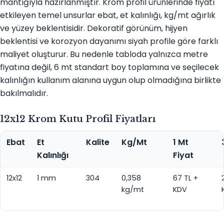
mantığıyla hazırlanmıştır. Krom profil ürünlerinde fiyatı
etkileyen temel unsurlar ebat, et kalınlığı, kg/mt ağırlık
ve yüzey beklentisidir. Dekoratif görünüm, hijyen
beklentisi ve korozyon dayanımı siyah profile göre farklı
maliyet oluşturur. Bu nedenle tabloda yalnızca metre
fiyatına değil, 6 mt standart boy toplamına ve seçilecek
kalınlığın kullanım alanına uygun olup olmadığına birlikte
bakılmalıdır.
12x12 Krom Kutu Profil Fiyatları
Ebat
Et
Kalite
Kg/Mt
1 Mt
Kalınlığı
Fiyat
12x12
1 mm
304
0,358
67 TL +
kg/mt
KDV