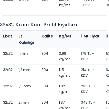
kg/mt
KDV
32x32 Krom Kutu Profil Fiyatları
Ebat
Et
Kalite
Kg/Mt
1 Mt Fiyat
3
Kalınlığı
32x32
1 mm
304
0,96
179 TL +
5
kg/mt
KDV
K
32x32
1,2 mm
304
1,15
214 TL +
6
kg/mt
KDV
K
32x32
1,5 mm
304
1,42
265 TL +
7
kg/mt
KDV
K
32x32
2 mm
304
1,87
348 TL +
1
kg/mt
KDV
K