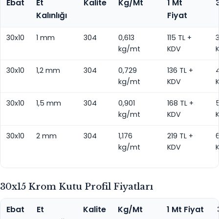
Ebat
Et
Kalite
Kg/Mt
1 Mt
Kalınlığı
Fiyat
30x10
1 mm
304
0,613
115 TL +
kg/mt
KDV
30x10
1,2 mm
304
0,729
136 TL +
kg/mt
KDV
30x10
1,5 mm
304
0,901
168 TL +
kg/mt
KDV
30x10
2 mm
304
1,176
219 TL +
kg/mt
KDV
30x15 Krom Kutu Profil Fiyatları
Ebat
Et
Kalite
Kg/Mt
1 Mt Fiyat