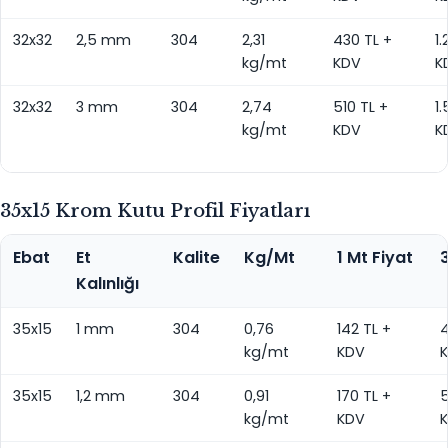
32x32
2,5 mm
304
2,31
430 TL +
1.
kg/mt
KDV
K
32x32
3 mm
304
2,74
510 TL +
1
kg/mt
KDV
K
35x15 Krom Kutu Profil Fiyatları
Ebat
Et
Kalite
Kg/Mt
1 Mt Fiyat
3
Kalınlığı
35x15
1 mm
304
0,76
142 TL +
4
kg/mt
KDV
35x15
1,2 mm
304
0,91
170 TL +
5
kg/mt
KDV