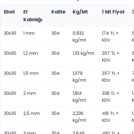
Ebat
Et
Kalite
Kg/Mt
1 Mt Fiyat
Kalınlığı
30x30
1 mm
304
0,932
174 TL +
5
kg/mt
KDV
30x30
1,2 mm
304
1,112 kg/mt
207 TL +
6
KDV
30x30
1,5 mm
304
1,379
257 TL +
kg/mt
KDV
30x30
2 mm
304
1,814
338 TL +
1
kg/mt
KDV
30x30
2,5 mm
304
2,236
416 TL +
1
kg/mt
KDV
30x30
3 mm
304
2,645
492 TL +
1