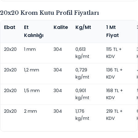
20x20 Krom Kutu Profil Fiyatları
Ebat
Et
Kalite
Kg/Mt
1 Mt
Kalınlığı
Fiyat
20x20
1 mm
304
0,613
115 TL +
kg/mt
KDV
20x20
1,2 mm
304
0,729
136 TL +
kg/mt
KDV
20x20
1,5 mm
304
0,901
168 TL +
kg/mt
KDV
20x20
2 mm
304
1,176
219 TL +
kg/mt
KDV