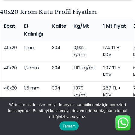
40x20 Krom Kutu Profil Fiyatları
Ebat
Et
Kalite
Kg/Mt
1 Mt Fiyat
Kalınlığı
40x20
1 mm
304
0,932
174 TL +
kg/mt
KDV
40x20
1,2 mm
304
1,112 kg/mt
207 TL +
KDV
40x20
1,5 mm
304
1,379
257 TL +
kg/mt
KDV
Web sitemizde size en iyi deneyimi sunabilmemiz için çerezleri
40x20
2 mm
304
1,814
338 TL +
1
kullanıyoruz. Bu siteyi kullanmaya devam ederseniz, bunu kabul
kg/mt
KDV
ettiğinizi varsayarız.
Tamam
40x20
2,5 mm
304
2,236
416 TL +