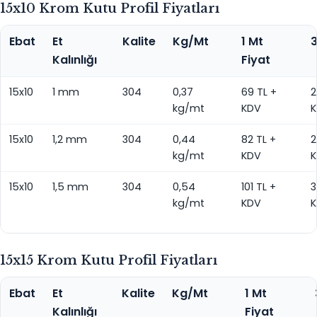
15x10 Krom Kutu Profil Fiyatları
Ebat
Et
Kalite
Kg/Mt
1 Mt
3
Kalınlığı
Fiyat
15x10
1 mm
304
0,37
69 TL +
2
kg/mt
KDV
15x10
1,2 mm
304
0,44
82 TL +
2
kg/mt
KDV
15x10
1,5 mm
304
0,54
101 TL +
3
kg/mt
KDV
15x15 Krom Kutu Profil Fiyatları
Ebat
Et
Kalite
Kg/Mt
1 Mt
Kalınlığı
Fiyat