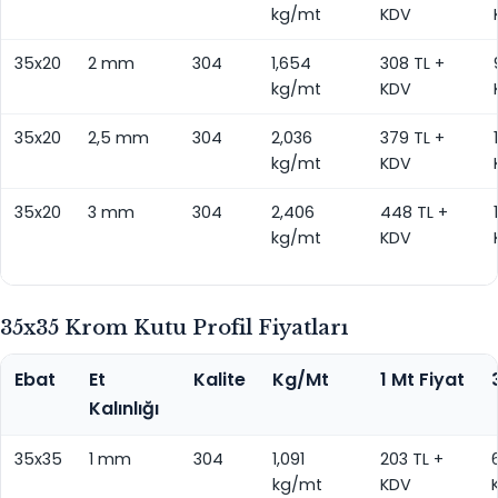
kg/mt
KDV
35x20
2 mm
304
1,654
308 TL +
kg/mt
KDV
35x20
2,5 mm
304
2,036
379 TL +
kg/mt
KDV
35x20
3 mm
304
2,406
448 TL +
kg/mt
KDV
35x35 Krom Kutu Profil Fiyatları
Ebat
Et
Kalite
Kg/Mt
1 Mt Fiyat
Kalınlığı
35x35
1 mm
304
1,091
203 TL +
kg/mt
KDV