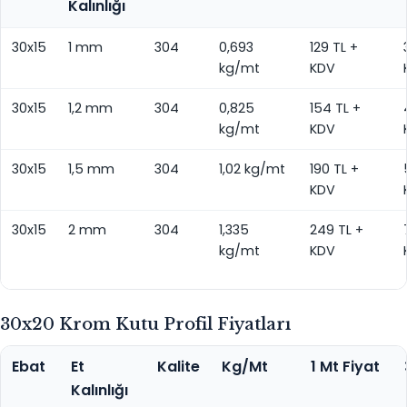
Kalınlığı
30x15
1 mm
304
0,693
129 TL +
kg/mt
KDV
30x15
1,2 mm
304
0,825
154 TL +
kg/mt
KDV
30x15
1,5 mm
304
1,02 kg/mt
190 TL +
KDV
30x15
2 mm
304
1,335
249 TL +
kg/mt
KDV
30x20 Krom Kutu Profil Fiyatları
Ebat
Et
Kalite
Kg/Mt
1 Mt Fiyat
Kalınlığı