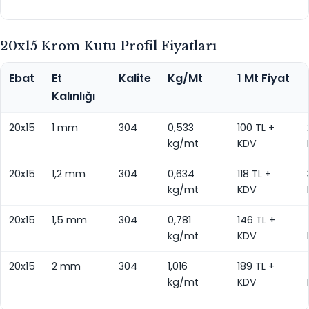
20x15 Krom Kutu Profil Fiyatları
Ebat
Et
Kalite
Kg/Mt
1 Mt Fiyat
Kalınlığı
20x15
1 mm
304
0,533
100 TL +
kg/mt
KDV
20x15
1,2 mm
304
0,634
118 TL +
kg/mt
KDV
20x15
1,5 mm
304
0,781
146 TL +
kg/mt
KDV
20x15
2 mm
304
1,016
189 TL +
kg/mt
KDV