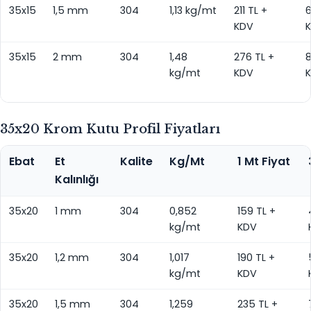
35x15
1,5 mm
304
1,13 kg/mt
211 TL +
6
KDV
35x15
2 mm
304
1,48
276 TL +
8
kg/mt
KDV
35x20 Krom Kutu Profil Fiyatları
Ebat
Et
Kalite
Kg/Mt
1 Mt Fiyat
Kalınlığı
35x20
1 mm
304
0,852
159 TL +
kg/mt
KDV
35x20
1,2 mm
304
1,017
190 TL +
kg/mt
KDV
35x20
1,5 mm
304
1,259
235 TL +