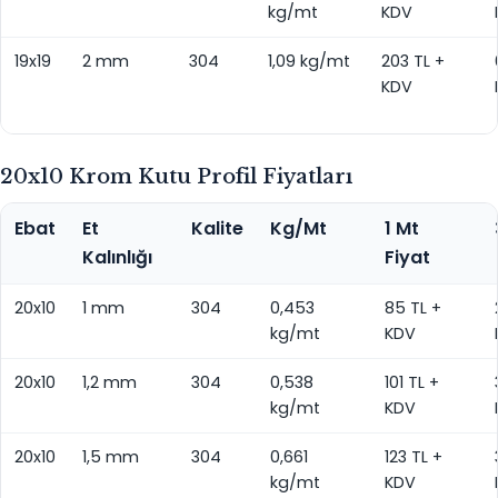
kg/mt
KDV
19x19
2 mm
304
1,09 kg/mt
203 TL +
KDV
20x10 Krom Kutu Profil Fiyatları
Ebat
Et
Kalite
Kg/Mt
1 Mt
Kalınlığı
Fiyat
20x10
1 mm
304
0,453
85 TL +
kg/mt
KDV
20x10
1,2 mm
304
0,538
101 TL +
kg/mt
KDV
20x10
1,5 mm
304
0,661
123 TL +
kg/mt
KDV