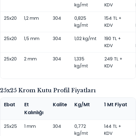
kg/mt
KDV
25x20
1,2 mm
304
0,825
154 TL +
kg/mt
KDV
25x20
1,5 mm
304
1,02 kg/mt
190 TL +
KDV
25x20
2 mm
304
1,335
249 TL +
kg/mt
KDV
25x25 Krom Kutu Profil Fiyatları
Ebat
Et
Kalite
Kg/Mt
1 Mt Fiyat
Kalınlığı
25x25
1 mm
304
0,772
144 TL +
kg/mt
KDV