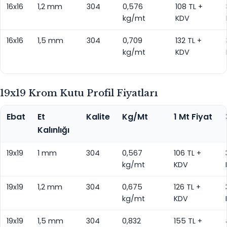
16x16
1,2 mm
304
0,576
108 TL +
kg/mt
KDV
16x16
1,5 mm
304
0,709
132 TL +
kg/mt
KDV
19x19 Krom Kutu Profil Fiyatları
Ebat
Et
Kalite
Kg/Mt
1 Mt Fiyat
Kalınlığı
19x19
1 mm
304
0,567
106 TL +
kg/mt
KDV
19x19
1,2 mm
304
0,675
126 TL +
kg/mt
KDV
19x19
1,5 mm
304
0,832
155 TL +