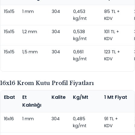
15x15
1 mm
304
0,453
85 TL +
kg/mt
KDV
15x15
1,2 mm
304
0,538
101 TL +
kg/mt
KDV
15x15
1,5 mm
304
0,661
123 TL +
kg/mt
KDV
16x16 Krom Kutu Profil Fiyatları
Ebat
Et
Kalite
Kg/Mt
1 Mt Fiyat
Kalınlığı
16x16
1 mm
304
0,485
91 TL +
kg/mt
KDV