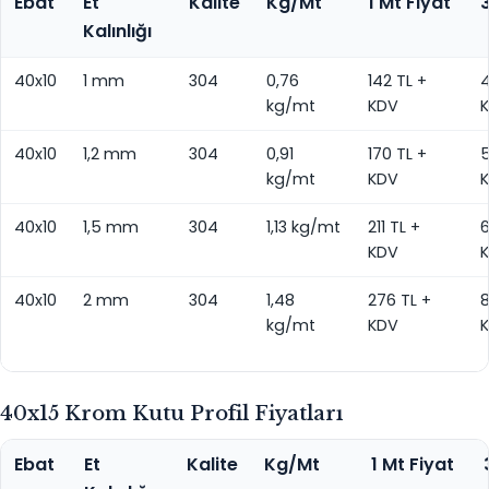
Ebat
Et
Kalite
Kg/Mt
1 Mt Fiyat
3
Kalınlığı
40x10
1 mm
304
0,76
142 TL +
4
kg/mt
KDV
40x10
1,2 mm
304
0,91
170 TL +
5
kg/mt
KDV
40x10
1,5 mm
304
1,13 kg/mt
211 TL +
6
KDV
40x10
2 mm
304
1,48
276 TL +
8
kg/mt
KDV
40x15 Krom Kutu Profil Fiyatları
Ebat
Et
Kalite
Kg/Mt
1 Mt Fiyat