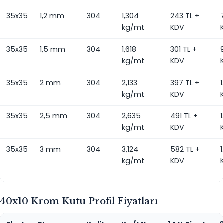
35x35
1,2 mm
304
1,304
243 TL +
kg/mt
KDV
35x35
1,5 mm
304
1,618
301 TL +
kg/mt
KDV
35x35
2 mm
304
2,133
397 TL +
1
kg/mt
KDV
35x35
2,5 mm
304
2,635
491 TL +
kg/mt
KDV
35x35
3 mm
304
3,124
582 TL +
kg/mt
KDV
40x10 Krom Kutu Profil Fiyatları