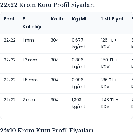
22x22 Krom Kutu Profil Fiyatları
Ebat
Et
Kalite
Kg/Mt
1 Mt Fiyat
Kalınlığı
22x22
1 mm
304
0,677
126 TL +
kg/mt
KDV
22x22
1,2 mm
304
0,806
150 TL +
kg/mt
KDV
22x22
1,5 mm
304
0,996
186 TL +
kg/mt
KDV
22x22
2 mm
304
1,303
243 TL +
kg/mt
KDV
25x10 Krom Kutu Profil Fiyatları