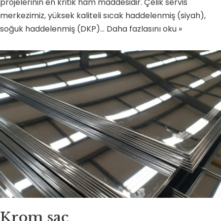
projelerinin en kritik ham maddesidir. Çelik servis
merkezimiz, yüksek kaliteli sıcak haddelenmiş (siyah),
soğuk haddelenmiş (DKP)…
Daha fazlasını oku »
Krom sac