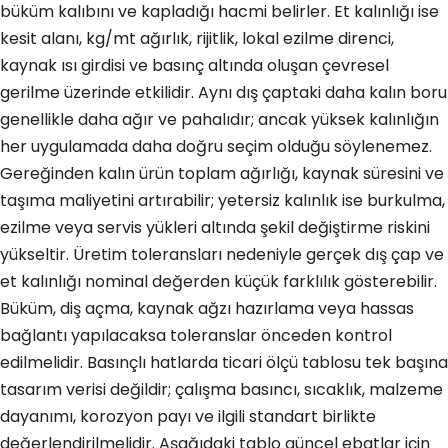
büküm kalıbını ve kapladığı hacmi belirler. Et kalınlığı ise
kesit alanı, kg/mt ağırlık, rijitlik, lokal ezilme direnci,
kaynak ısı girdisi ve basınç altında oluşan çevresel
gerilme üzerinde etkilidir. Aynı dış çaptaki daha kalın boru
genellikle daha ağır ve pahalıdır; ancak yüksek kalınlığın
her uygulamada daha doğru seçim olduğu söylenemez.
Gereğinden kalın ürün toplam ağırlığı, kaynak süresini ve
taşıma maliyetini artırabilir; yetersiz kalınlık ise burkulma,
ezilme veya servis yükleri altında şekil değiştirme riskini
yükseltir. Üretim toleransları nedeniyle gerçek dış çap ve
et kalınlığı nominal değerden küçük farklılık gösterebilir.
Büküm, diş açma, kaynak ağzı hazırlama veya hassas
bağlantı yapılacaksa toleranslar önceden kontrol
edilmelidir. Basınçlı hatlarda ticari ölçü tablosu tek başına
tasarım verisi değildir; çalışma basıncı, sıcaklık, malzeme
dayanımı, korozyon payı ve ilgili standart birlikte
değerlendirilmelidir. Aşağıdaki tablo güncel ebatlar için