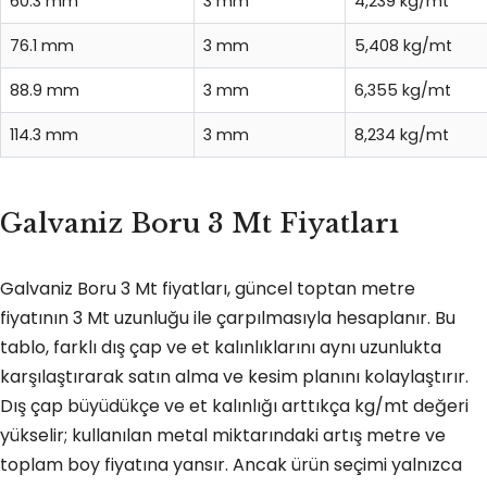
60.3 mm
3 mm
4,239 kg/mt
76.1 mm
3 mm
5,408 kg/mt
88.9 mm
3 mm
6,355 kg/mt
114.3 mm
3 mm
8,234 kg/mt
Galvaniz Boru 3 Mt Fiyatları
Galvaniz Boru 3 Mt fiyatları, güncel toptan metre
fiyatının 3 Mt uzunluğu ile çarpılmasıyla hesaplanır. Bu
tablo, farklı dış çap ve et kalınlıklarını aynı uzunlukta
karşılaştırarak satın alma ve kesim planını kolaylaştırır.
Dış çap büyüdükçe ve et kalınlığı arttıkça kg/mt değeri
yükselir; kullanılan metal miktarındaki artış metre ve
toplam boy fiyatına yansır. Ancak ürün seçimi yalnızca