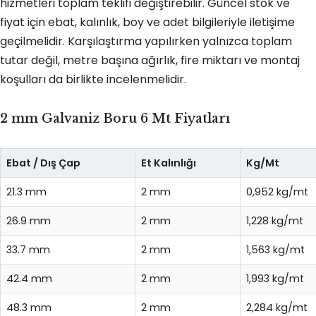
hizmetleri toplam teklifi değiştirebilir. Güncel stok ve
fiyat için ebat, kalınlık, boy ve adet bilgileriyle iletişime
geçilmelidir. Karşılaştırma yapılırken yalnızca toplam
tutar değil, metre başına ağırlık, fire miktarı ve montaj
koşulları da birlikte incelenmelidir.
2 mm Galvaniz Boru 6 Mt Fiyatları
Ebat / Dış Çap
Et Kalınlığı
Kg/Mt
21.3 mm
2 mm
0,952 kg/mt
26.9 mm
2 mm
1,228 kg/mt
33.7 mm
2 mm
1,563 kg/mt
42.4 mm
2 mm
1,993 kg/mt
48.3 mm
2 mm
2,284 kg/mt