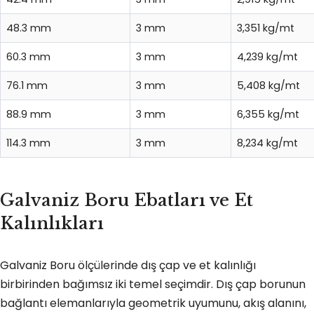
48.3 mm
3 mm
3,351 kg/mt
60.3 mm
3 mm
4,239 kg/mt
76.1 mm
3 mm
5,408 kg/mt
88.9 mm
3 mm
6,355 kg/mt
114.3 mm
3 mm
8,234 kg/mt
Galvaniz Boru Ebatları ve Et
Kalınlıkları
Galvaniz Boru ölçülerinde dış çap ve et kalınlığı
birbirinden bağımsız iki temel seçimdir. Dış çap borunun
bağlantı elemanlarıyla geometrik uyumunu, akış alanını,