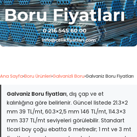
Ana Sayfa
›
Boru Ürünleri
›
Galvanizli Boru
›
Galvaniz Boru Fiyatları
Galvaniz Boru fiyatları
, dış çap ve et
kalınlığına göre belirlenir. Güncel listede 21.3×2
mm 39 TL/mt, 60.3×2,5 mm 146 TL/mt, 114.3×3
mm 337 TL/mt seviyeleri görülebilir. Standart
ticari boy çoğu ebatta 6 metredir; 1 mt ve 3 mt