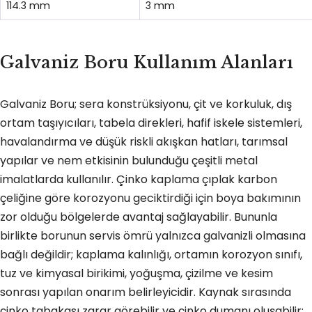
114.3 mm
3 mm
Galvaniz Boru Kullanım Alanları
Galvaniz Boru; sera konstrüksiyonu, çit ve korkuluk, dış
ortam taşıyıcıları, tabela direkleri, hafif iskele sistemleri,
havalandırma ve düşük riskli akışkan hatları, tarımsal
yapılar ve nem etkisinin bulunduğu çeşitli metal
imalatlarda kullanılır. Çinko kaplama çıplak karbon
çeliğine göre korozyonu geciktirdiği için boya bakımının
zor olduğu bölgelerde avantaj sağlayabilir. Bununla
birlikte borunun servis ömrü yalnızca galvanizli olmasına
bağlı değildir; kaplama kalınlığı, ortamın korozyon sınıfı,
tuz ve kimyasal birikimi, yoğuşma, çizilme ve kesim
sonrası yapılan onarım belirleyicidir. Kaynak sırasında
çinko tabakası zarar görebilir ve çinko dumanı oluşabilir;