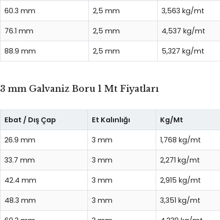
60.3 mm
2,5 mm
3,563 kg/mt
76.1 mm
2,5 mm
4,537 kg/mt
88.9 mm
2,5 mm
5,327 kg/mt
3 mm Galvaniz Boru 1 Mt Fiyatları
Ebat / Dış Çap
Et Kalınlığı
Kg/Mt
26.9 mm
3 mm
1,768 kg/mt
33.7 mm
3 mm
2,271 kg/mt
42.4 mm
3 mm
2,915 kg/mt
48.3 mm
3 mm
3,351 kg/mt