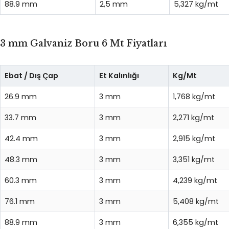
88.9 mm
2,5 mm
5,327 kg/mt
3 mm Galvaniz Boru 6 Mt Fiyatları
Ebat / Dış Çap
Et Kalınlığı
Kg/Mt
26.9 mm
3 mm
1,768 kg/mt
33.7 mm
3 mm
2,271 kg/mt
42.4 mm
3 mm
2,915 kg/mt
48.3 mm
3 mm
3,351 kg/mt
60.3 mm
3 mm
4,239 kg/mt
76.1 mm
3 mm
5,408 kg/mt
88.9 mm
3 mm
6,355 kg/mt