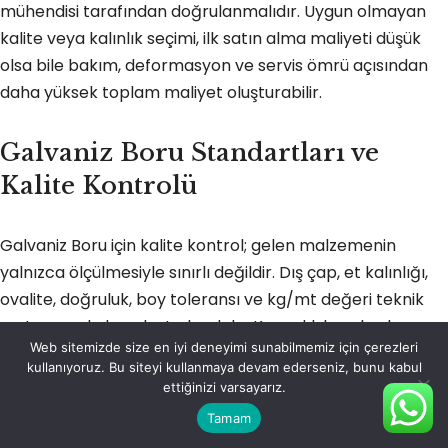
mühendisi tarafından doğrulanmalıdır. Uygun olmayan
kalite veya kalınlık seçimi, ilk satın alma maliyeti düşük
olsa bile bakım, deformasyon ve servis ömrü açısından
daha yüksek toplam maliyet oluşturabilir.
Galvaniz Boru Standartları ve
Kalite Kontrolü
Galvaniz Boru için kalite kontrol; gelen malzemenin
yalnızca ölçülmesiyle sınırlı değildir. Dış çap, et kalınlığı,
ovalite, doğruluk, boy toleransı ve kg/mt değeri teknik
şartnameyle karşılaştırılmalıdır. Kaynaklı borularda
Web sitemizde size en iyi deneyimi sunabilmemiz için çerezleri
kaynak dikişinin sürekliliği, iç-dış çapak durumu ve
kullanıyoruz. Bu siteyi kullanmaya devam ederseniz, bunu kabul
gerektiğinde tahribatsız muayene sonuçları
ettiğinizi varsayarız.
değerlendirilir. Dikişsiz borularda et kalınlığı eksantrisitesi,
Tamam
yüzey çatlağı ve laminasyon benzeri kusurlar önemlidir.