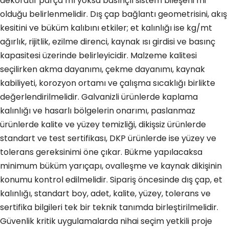
dekoratif parça mı yoksa basınçlı sistem bileşeni mi
olduğu belirlenmelidir. Dış çap bağlantı geometrisini, akış
kesitini ve büküm kalıbını etkiler; et kalınlığı ise kg/mt
ağırlık, rijitlik, ezilme direnci, kaynak ısı girdisi ve basınç
kapasitesi üzerinde belirleyicidir. Malzeme kalitesi
seçilirken akma dayanımı, çekme dayanımı, kaynak
kabiliyeti, korozyon ortamı ve çalışma sıcaklığı birlikte
değerlendirilmelidir. Galvanizli ürünlerde kaplama
kalınlığı ve hasarlı bölgelerin onarımı, paslanmaz
ürünlerde kalite ve yüzey temizliği, dikişsiz ürünlerde
standart ve test sertifikası, DKP ürünlerde ise yüzey ve
tolerans gereksinimi öne çıkar. Bükme yapılacaksa
minimum büküm yarıçapı, ovalleşme ve kaynak dikişinin
konumu kontrol edilmelidir. Sipariş öncesinde dış çap, et
kalınlığı, standart boy, adet, kalite, yüzey, tolerans ve
sertifika bilgileri tek bir teknik tanımda birleştirilmelidir.
Güvenlik kritik uygulamalarda nihai seçim yetkili proje