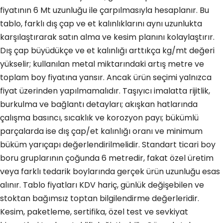
fiyatının 6 Mt uzunluğu ile çarpılmasıyla hesaplanır. Bu
tablo, farklı dış çap ve et kalınlıklarını aynı uzunlukta
karşılaştırarak satın alma ve kesim planını kolaylaştırır.
Dış çap büyüdükçe ve et kalınlığı arttıkça kg/mt değeri
yükselir; kullanılan metal miktarındaki artış metre ve
toplam boy fiyatına yansır. Ancak ürün seçimi yalnızca
fiyat üzerinden yapılmamalıdır. Taşıyıcı imalatta rijitlik,
burkulma ve bağlantı detayları; akışkan hatlarında
çalışma basıncı, sıcaklık ve korozyon payı; bükümlü
parçalarda ise dış çap/et kalınlığı oranı ve minimum
büküm yarıçapı değerlendirilmelidir. Standart ticari boy
boru gruplarının çoğunda 6 metredir, fakat özel üretim
veya farklı tedarik boylarında gerçek ürün uzunluğu esas
alınır. Tablo fiyatları KDV hariç, günlük değişebilen ve
stoktan bağımsız toptan bilgilendirme değerleridir.
Kesim, paketleme, sertifika, özel test ve sevkiyat