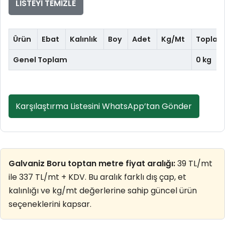
LISTEYI TEMIZLE
Ürün
Ebat
Kalınlık
Boy
Adet
Kg/Mt
Toplam
Genel Toplam
0 kg
Karşılaştırma Listesini WhatsApp’tan Gönder
Galvaniz Boru toptan metre fiyat aralığı:
39 TL/mt
ile 337 TL/mt + KDV. Bu aralık farklı dış çap, et
kalınlığı ve kg/mt değerlerine sahip güncel ürün
seçeneklerini kapsar.