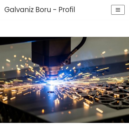
Galvaniz Boru - Profil
İçeriğe
geç