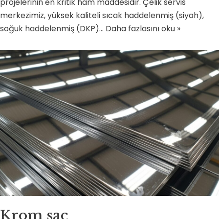
projelerinin en kritik ham maddesidir. Çelik servis
merkezimiz, yüksek kaliteli sıcak haddelenmiş (siyah),
soğuk haddelenmiş (DKP)…
Daha fazlasını oku »
Krom sac