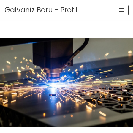
Galvaniz Boru - Profil
İçeriğe
geç