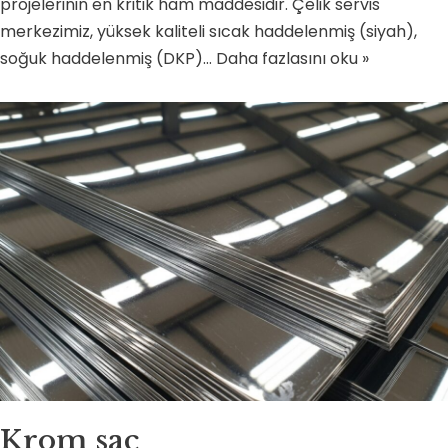
projelerinin en kritik ham maddesidir. Çelik servis
merkezimiz, yüksek kaliteli sıcak haddelenmiş (siyah),
soğuk haddelenmiş (DKP)…
Daha fazlasını oku »
Krom sac