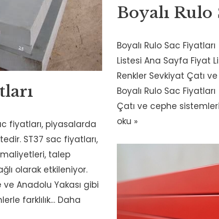
Boyalı Rulo
Boyalı Rulo Sac Fiyatları
Listesi Ana Sayfa Fiyat 
Renkler Sevkiyat Çatı 
tları
Boyalı Rulo Sac Fiyatları 
Çatı ve cephe sistemler
oku »
c fiyatları, piyasalarda
edir. ST37 sac fiyatları,
liyetleri, talep
lı olarak etkileniyor.
ze ve Anadolu Yakası gibi
erle farklılık…
Daha