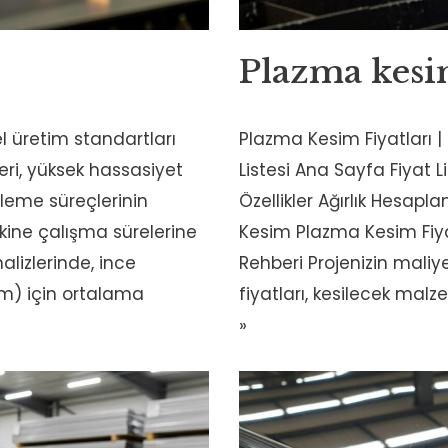
Plazma kesim
l üretim standartları
Plazma Kesim Fiyatları | 
eri, yüksek hassasiyet
Listesi Ana Sayfa Fiyat L
şleme süreçlerinin
Özellikler Ağırlık Hesapl
kine çalışma sürelerine
Kesim Plazma Kesim Fiya
alizlerinde, ince
Rehberi Projenizin maliy
m) için ortalama
fiyatları, kesilecek malz
»