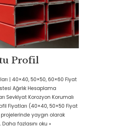
tu Profil
atları | 40×40, 50×50, 60×60 Fiyat
istesi Ağırlık Hesaplama
ları Sevkiyat Korozyon Korumalı
rofil Fiyatları (40×40, 50×50 Fiyat
t projelerinde yaygın olarak
…
Daha fazlasını oku »