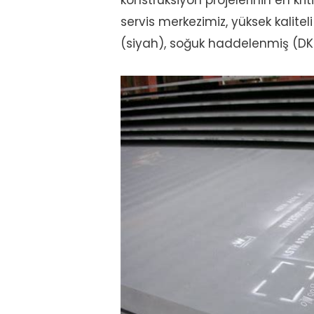
konstrüksiyon projelerinin en kri
servis merkezimiz, yüksek kalite
(siyah), soğuk haddelenmiş (D