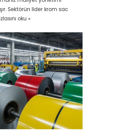
almanız maliyet yönetimi
şır. Sektörün lider krom sac
lasını oku »