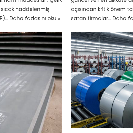
tik ham maddesidir. Çelik
güncel verileri dikkate 
li sıcak haddelenmiş
açısından kritik önem ta
KP)…
Daha fazlasını oku »
satan firmalar…
Daha faz