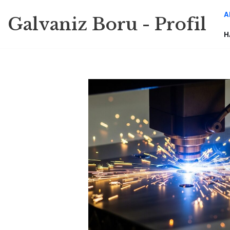
A
Galvaniz Boru - Profil
İçeriğe
H
geç