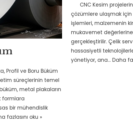
CNC Kesim projelerini
çözümlere ulaşmak için
işlemleri, malzemenin k
mukavemet değerlerine 
gerçekleştirilir. Çelik s
küm
hassasiyetli teknolojiler
yönetiyor, ana…
Daha faz
ka, Profil ve Boru Büküm
retim süreçlerinin temel
c büküm, metal plakaların
k formlara
as bir mühendislik
a fazlasını oku »