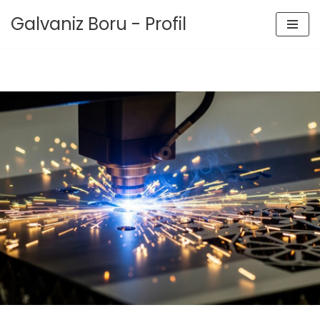
Galvaniz Boru - Profil
İçeriğe
geç