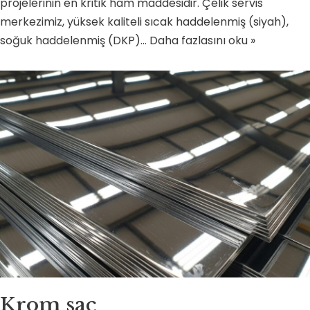
projelerinin en kritik ham maddesidir. Çelik servis
merkezimiz, yüksek kaliteli sıcak haddelenmiş (siyah),
soğuk haddelenmiş (DKP)…
Daha fazlasını oku »
Krom sac