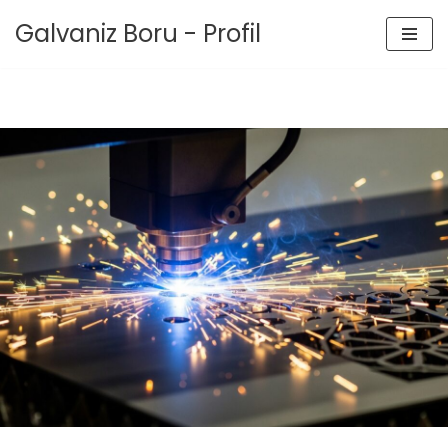
Galvaniz Boru - Profil
İçeriğe
geç