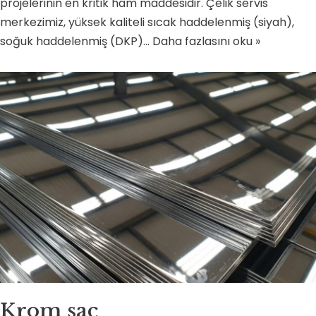
projelerinin en kritik ham maddesidir. Çelik servis
merkezimiz, yüksek kaliteli sıcak haddelenmiş (siyah),
soğuk haddelenmiş (DKP)…
Daha fazlasını oku »
Krom sac