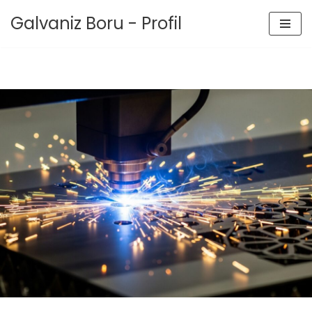
Galvaniz Boru - Profil
İçeriğe
geç