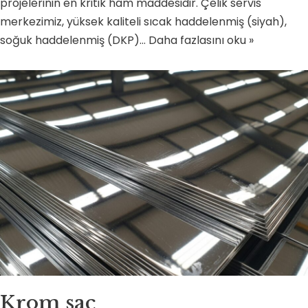
projelerinin en kritik ham maddesidir. Çelik servis
merkezimiz, yüksek kaliteli sıcak haddelenmiş (siyah),
soğuk haddelenmiş (DKP)…
Daha fazlasını oku »
Krom sac